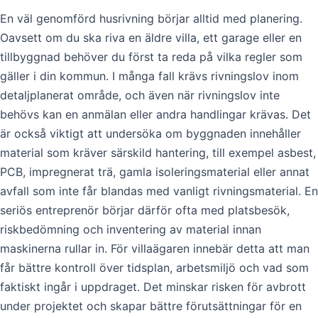
En väl genomförd husrivning börjar alltid med planering.
Oavsett om du ska riva en äldre villa, ett garage eller en
tillbyggnad behöver du först ta reda på vilka regler som
gäller i din kommun. I många fall krävs rivningslov inom
detaljplanerat område, och även när rivningslov inte
behövs kan en anmälan eller andra handlingar krävas. Det
är också viktigt att undersöka om byggnaden innehåller
material som kräver särskild hantering, till exempel asbest,
PCB, impregnerat trä, gamla isoleringsmaterial eller annat
avfall som inte får blandas med vanligt rivningsmaterial. En
seriös entreprenör börjar därför ofta med platsbesök,
riskbedömning och inventering av material innan
maskinerna rullar in. För villaägaren innebär detta att man
får bättre kontroll över tidsplan, arbetsmiljö och vad som
faktiskt ingår i uppdraget. Det minskar risken för avbrott
under projektet och skapar bättre förutsättningar för en