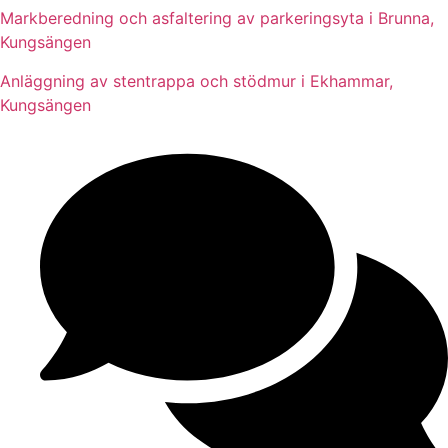
Markberedning och asfaltering av parkeringsyta i Brunna,
Kungsängen
Anläggning av stentrappa och stödmur i Ekhammar,
Kungsängen