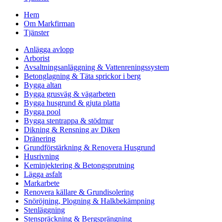
Hem
Om Markfirman
Tjänster
Anlägga avlopp
Arborist
Avsaltningsanläggning & Vattenreningssystem
Betonglagning & Täta sprickor i berg
Bygga altan
Bygga grusväg & vägarbeten
Bygga husgrund & gjuta platta
Bygga pool
Bygga stentrappa & stödmur
Dikning & Rensning av Diken
Dränering
Grundförstärkning & Renovera Husgrund
Husrivning
Keminjektering & Betongsprutning
Lägga asfalt
Markarbete
Renovera källare & Grundisolering
Snöröjning, Plogning & Halkbekämpning
Stenläggning
Stenspräckning & Bergsprängning