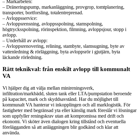
– Markarbeten:
– Dräneringspump, markanläggning, provgrop, tomtplanering,
transporter, bortforsling, totalentreprenad.
– Avloppsservice:
– Avloppsrensning, avloppsspolning, stamspolning,
högtrycksspolning, rörinspektion, filmning, avloppsjour, stopp i
avlopp.
– Underhåll av avlopp:
– Avloppsrenovering, relining, stambyte, slamsugning, byte av
vattenledning & rörläggning, byta avloppsrör i gjutjärn, byta
läckande rörledning.
Rätt teknikval: från enskilt avlopp till kommunalt
VA
Vi hjälper dig att välja mellan minireningsverk,
infiltration/markbädd, sluten tank eller LTA/pumpstation beroende
på kapacitet, mark och skyddsavstånd. Har du möjlighet till
kommunalt VA hanterar vi inkopplingen och all marklogistik. För
fastigheter med begränsad yta eller känslig mark föreslår vi lösningar
som uppfyller reningskrav utan att kompromissa med drift och
ekonomi. Vi sköter även dialogen kring tillstånd och eventuella
förelägganden så att anläggningen blir godkänd och klar att
använda.