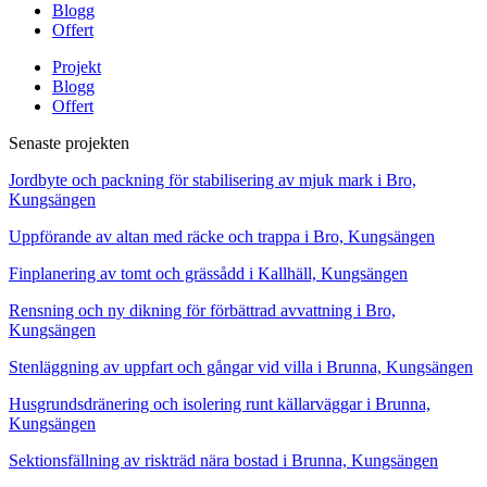
Blogg
Offert
Projekt
Blogg
Offert
Senaste projekten
Jordbyte och packning för stabilisering av mjuk mark i Bro,
Kungsängen
Uppförande av altan med räcke och trappa i Bro, Kungsängen
Finplanering av tomt och grässådd i Kallhäll, Kungsängen
Rensning och ny dikning för förbättrad avvattning i Bro,
Kungsängen
Stenläggning av uppfart och gångar vid villa i Brunna, Kungsängen
Husgrundsdränering och isolering runt källarväggar i Brunna,
Kungsängen
Sektionsfällning av riskträd nära bostad i Brunna, Kungsängen