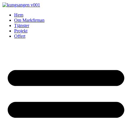
Skip
to
Hem
content
Om Markfirman
Tjänster
Projekt
Offert