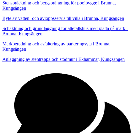
Stenspräckning och bergsprängning för poolbygge i Brunna,
Kungsängen
Byte av vatten- och avloppsservis till villa i Brunna, Kungsängen
Schaktning och grundläggning för attefallshus med platta på mark i
Brunna, Kungsängen
Markberedning och asfaltering av parkeringsyta i Brunna,
Kungsängen
Anläggning av stentrappa och stödmur i Ekhammar, Kungsängen