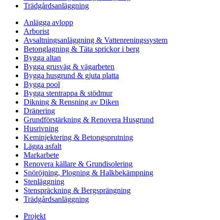
Trädgårdsanläggning
Anlägga avlopp
Arborist
Avsaltningsanläggning & Vattenreningssystem
Betonglagning & Täta sprickor i berg
Bygga altan
Bygga grusväg & vägarbeten
Bygga husgrund & gjuta platta
Bygga pool
Bygga stentrappa & stödmur
Dikning & Rensning av Diken
Dränering
Grundförstärkning & Renovera Husgrund
Husrivning
Keminjektering & Betongsprutning
Lägga asfalt
Markarbete
Renovera källare & Grundisolering
Snöröjning, Plogning & Halkbekämpning
Stenläggning
Stenspräckning & Bergsprängning
Trädgårdsanläggning
Projekt