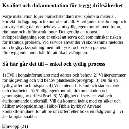
Kvalitet och dokumentation för trygg driftsäkerhet
Varje installation följer branschstandard med spårbara material,
korrekt rörläggning och kontrollerat fall. Vi erbjuder rörfilmning och
provtryckning där det behövs samt tydlig egenkontroll med foton,
ritningar och driftinstruktioner. Det ger dig en robust
avloppsanläggning som är enkel att serva och som minskar risken
för framtida problem. Vid service använder vi skonsamma metoder
som högtrycksspolning med rätt tryck, och vi kan planera
förebyggande underhåll för att öka livslängden.
Så här går det till – enkel och tydlig process
1) Fyll i kontaktformuläret med adress och behov. 2) Vi återkommer
för rådgivning och vid behov platsbesök/provgrop. 3) Du får en
tydlig offert och tidsplan. 4) Vi hanterar tillstånd och startar mark-
och rörarbeten. 5) Slutlig egenkontroll, dokumentation och
genomgång av drift/skötsel. 6) Möjlighet till serviceavtal och
återkommande underhåll. Vill du komma igång med en säker och
hållbar avloppslösning i Håbo-Tibble kyrkby? Använd
kontaktformuläret för att be om offert eller boka en rådgivning – vi
återkopplar snabbt.