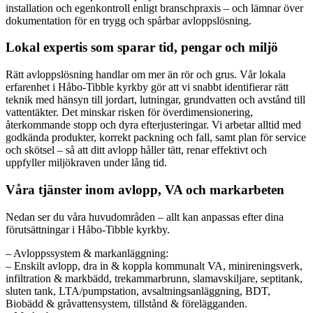
installation och egenkontroll enligt branschpraxis – och lämnar över
dokumentation för en trygg och spårbar avloppslösning.
Lokal expertis som sparar tid, pengar och miljö
Rätt avloppslösning handlar om mer än rör och grus. Vår lokala
erfarenhet i Håbo-Tibble kyrkby gör att vi snabbt identifierar rätt
teknik med hänsyn till jordart, lutningar, grundvatten och avstånd till
vattentäkter. Det minskar risken för överdimensionering,
återkommande stopp och dyra efterjusteringar. Vi arbetar alltid med
godkända produkter, korrekt packning och fall, samt plan för service
och skötsel – så att ditt avlopp håller tätt, renar effektivt och
uppfyller miljökraven under lång tid.
Våra tjänster inom avlopp, VA och markarbeten
Nedan ser du våra huvudområden – allt kan anpassas efter dina
förutsättningar i Håbo-Tibble kyrkby.
– Avloppssystem & markanläggning:
– Enskilt avlopp, dra in & koppla kommunalt VA, minireningsverk,
infiltration & markbädd, trekammarbrunn, slamavskiljare, septitank,
sluten tank, LTA/pumpstation, avsaltningsanläggning, BDT,
Biobädd & gråvattensystem, tillstånd & förelägganden.