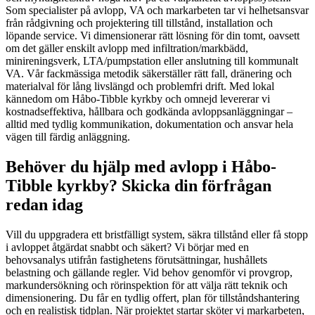
Som specialister på avlopp, VA och markarbeten tar vi helhetsansvar
från rådgivning och projektering till tillstånd, installation och
löpande service. Vi dimensionerar rätt lösning för din tomt, oavsett
om det gäller enskilt avlopp med infiltration/markbädd,
minireningsverk, LTA/pumpstation eller anslutning till kommunalt
VA. Vår fackmässiga metodik säkerställer rätt fall, dränering och
materialval för lång livslängd och problemfri drift. Med lokal
kännedom om Håbo-Tibble kyrkby och omnejd levererar vi
kostnadseffektiva, hållbara och godkända avloppsanläggningar –
alltid med tydlig kommunikation, dokumentation och ansvar hela
vägen till färdig anläggning.
Behöver du hjälp med avlopp i Håbo-
Tibble kyrkby? Skicka din förfrågan
redan idag
Vill du uppgradera ett bristfälligt system, säkra tillstånd eller få stopp
i avloppet åtgärdat snabbt och säkert? Vi börjar med en
behovsanalys utifrån fastighetens förutsättningar, hushållets
belastning och gällande regler. Vid behov genomför vi provgrop,
markundersökning och rörinspektion för att välja rätt teknik och
dimensionering. Du får en tydlig offert, plan för tillståndshantering
och en realistisk tidplan. När projektet startar sköter vi markarbeten,