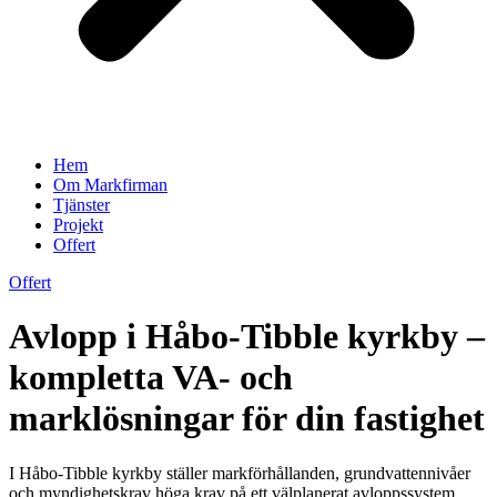
Hem
Om Markfirman
Tjänster
Projekt
Offert
Offert
Avlopp i Håbo-Tibble kyrkby –
kompletta VA- och
marklösningar för din fastighet
I Håbo-Tibble kyrkby ställer markförhållanden, grundvattennivåer
och myndighetskrav höga krav på ett välplanerat avloppssystem.