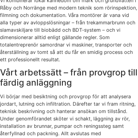
Vi kombinerar lokal kännedom om mark och grundvatten i
Råby och Norränge med modern teknik som rörinspektion,
filmning och dokumentation. Våra montörer är vana vid
alla typer av avloppslösningar – från trekammarbrunn och
slamavskiljare till biobädd och BDT-system – och vi
dimensionerar alltid enligt gällande regler. Som
totalentreprenör samordnar vi maskiner, transporter och
återställning av tomt så att du får en smidig process och
ett professionellt resultat.
Vårt arbetssätt – från provgrop till
färdig anläggning
Vi börjar med besiktning och provgrop för att analysera
jordart, lutning och infiltration. Därefter tar vi fram ritning,
teknisk beskrivning och hanterar ansökan om tillstånd.
Under genomförandet sköter vi schakt, läggning av rör,
installation av brunnar, pumpar och reningssteg samt
återfyllnad och packning. Allt avslutas med