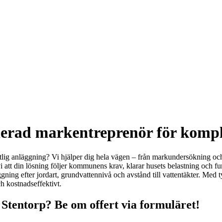
fierad markentreprenör för komp
tlig anläggning? Vi hjälper dig hela vägen – från markundersökning och d
i att din lösning följer kommunens krav, klarar husets belastning och f
gning efter jordart, grundvattennivå och avstånd till vattentäkter. Med 
h kostnadseffektivt.
Stentorp? Be om offert via formuläret!