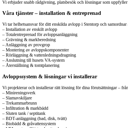
Vi erbjuder snabb rådgivning, platsbesök och lösningar som uppfyller 
Våra tjänster – installation & entreprenad
Vi tar helhetsansvar för ditt enskilda avlopp i Stentorp och samordnar a
– Installation av enskilt avlopp
– Totalentreprenad för avloppsanläggning
– Grävning & markberedning
– Anläggning av provgrop
– Montering av avloppskomponenter
– Rörläggning & vattenledningsdragning
– Anslutning till husets VA-system
– Återställning & tomtplanering
Avloppssystem & lösningar vi installerar
Vi projekterar och installerar rätt lösning för dina förutsättningar – fr
– Minireningsverk
– Slamavskiljare
– Trekammarbrunn
– Infiltration & markbädd
– Sluten tank / septitank
– BDT-anläggning (bad, disk, tvätt)
– Biobädd & gråvattensystem