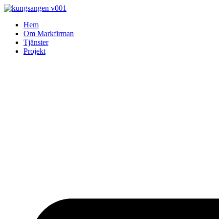
Skip
to
Hem
content
Om Markfirman
Tjänster
Projekt