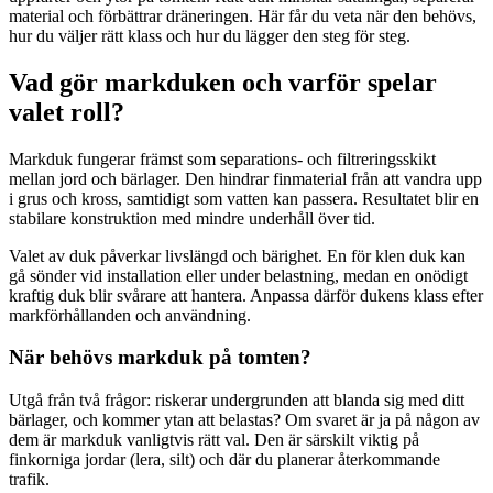
material och förbättrar dräneringen. Här får du veta när den behövs,
hur du väljer rätt klass och hur du lägger den steg för steg.
Vad gör markduken och varför spelar
valet roll?
Markduk fungerar främst som separations- och filtreringsskikt
mellan jord och bärlager. Den hindrar finmaterial från att vandra upp
i grus och kross, samtidigt som vatten kan passera. Resultatet blir en
stabilare konstruktion med mindre underhåll över tid.
Valet av duk påverkar livslängd och bärighet. En för klen duk kan
gå sönder vid installation eller under belastning, medan en onödigt
kraftig duk blir svårare att hantera. Anpassa därför dukens klass efter
markförhållanden och användning.
När behövs markduk på tomten?
Utgå från två frågor: riskerar undergrunden att blanda sig med ditt
bärlager, och kommer ytan att belastas? Om svaret är ja på någon av
dem är markduk vanligtvis rätt val. Den är särskilt viktig på
finkorniga jordar (lera, silt) och där du planerar återkommande
trafik.