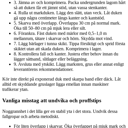
3. Jämna av och komprimera. Packa undergrunden lagom hårt
så att duken får ett jämnt stöd, utan vassa stenkanter.
4. Rulla ut markduken. Lägg den slätt, utan veck. Låt duken
gå upp några centimeter längs kanter och kantstöd.
5. Skarva med överlapp. Överlappa 30 cm på normal mark.
Öka till 50–80 cm på mjuk lera eller silt.
6. Förankra. Fäst duken med märlor med 0,5–1,0 m
mellanrum, tätare i skarvar och hörn. Skydda mot vind.
7. Lägg bärlager i tunna skikt. Tippa försiktigt och sprid första
skiktet utan att skada duken. Komprimera i lager.
8. Kontrollera fall och kanter. Justera efter behov innan du
lägger sättsand, slitlager eller beläggning.
9. Avsluta med ytskikt. Lägg marksten, grus eller annat enligt
leverantörens rekommendationer.
Kör inte direkt på exponerad duk med skarpa band eller däck. Låt
alltid ett skyddande gruslager ligga emellan innan maskiner
trafikerar ytan.
Vanliga misstag att undvika och proffstips
Noggrannhet i det lilla ger en stabil yta i det stora. Undvik dessa
fallgropar och arbeta metodiskt.
För liten överlapp i skarvar. Öka överlappet på mjuk mark och