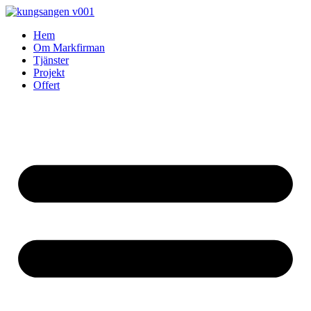
Skip
to
Hem
content
Om Markfirman
Tjänster
Projekt
Offert