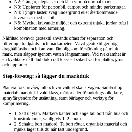
N2: Gångar, uteplatser och lätta ytor på normal mark.
N3: Uppfarter för personbil, carport och mindre parkeringar.
N4: Tyngre laster, svag undergrund eller återkommande
leveranser med lastbil.
N5: Mycket krävande miljöer och extremt mjuka jordar, ofta i
kombination med armering.
Nålfiltad (ovävd) geotextil används oftast för separation och
filtrering i trädgårds- och markarbeten. Vävd geotextil ger hög
draghållfasthet och kan vara lämplig som förstärkning på mjuk
mark, men släpper igenom vatten långsammare. Vid tveksamhet är
en kvalitativ nålfiltad duk i rätt klass ett säkert val för plattor, grus
och uppfarter.
Steg-för-steg: så lägger du markduk
Planera först nivåer, fall och var vattnet ska ta vägen. Samla ihop
material: markduk i vald klass, märlor eller förankringsspik, kniv,
sprayfärg/snöre för utsättning, samt bärlager och verktyg för
komprimering.
1. Sätt ut ytan. Markera kanter och ange fall bort från hus och
konstruktioner, vanligtvis 1–2 cm/m.
2. Schakta bort matjord. Ta bort rötter, organiskt material och
mjuka lager tills du når fast undergrund.