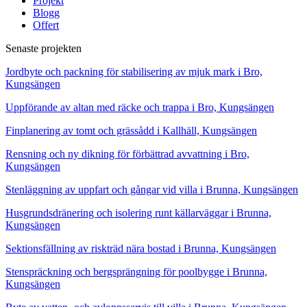
Projekt
Blogg
Offert
Senaste projekten
Jordbyte och packning för stabilisering av mjuk mark i Bro,
Kungsängen
Uppförande av altan med räcke och trappa i Bro, Kungsängen
Finplanering av tomt och grässådd i Kallhäll, Kungsängen
Rensning och ny dikning för förbättrad avvattning i Bro,
Kungsängen
Stenläggning av uppfart och gångar vid villa i Brunna, Kungsängen
Husgrundsdränering och isolering runt källarväggar i Brunna,
Kungsängen
Sektionsfällning av riskträd nära bostad i Brunna, Kungsängen
Stenspräckning och bergsprängning för poolbygge i Brunna,
Kungsängen