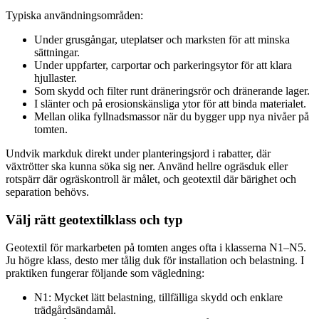
Typiska användningsområden:
Under grusgångar, uteplatser och marksten för att minska
sättningar.
Under uppfarter, carportar och parkeringsytor för att klara
hjullaster.
Som skydd och filter runt dräneringsrör och dränerande lager.
I slänter och på erosionskänsliga ytor för att binda materialet.
Mellan olika fyllnadsmassor när du bygger upp nya nivåer på
tomten.
Undvik markduk direkt under planteringsjord i rabatter, där
växtrötter ska kunna söka sig ner. Använd hellre ogräsduk eller
rotspärr där ogräskontroll är målet, och geotextil där bärighet och
separation behövs.
Välj rätt geotextilklass och typ
Geotextil för markarbeten på tomten anges ofta i klasserna N1–N5.
Ju högre klass, desto mer tålig duk för installation och belastning. I
praktiken fungerar följande som vägledning:
N1: Mycket lätt belastning, tillfälliga skydd och enklare
trädgårdsändamål.