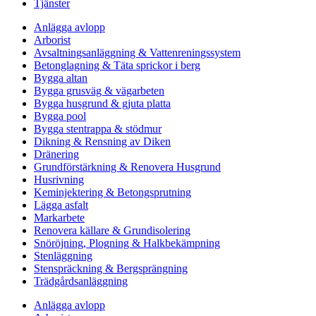
Tjänster
Anlägga avlopp
Arborist
Avsaltningsanläggning & Vattenreningssystem
Betonglagning & Täta sprickor i berg
Bygga altan
Bygga grusväg & vägarbeten
Bygga husgrund & gjuta platta
Bygga pool
Bygga stentrappa & stödmur
Dikning & Rensning av Diken
Dränering
Grundförstärkning & Renovera Husgrund
Husrivning
Keminjektering & Betongsprutning
Lägga asfalt
Markarbete
Renovera källare & Grundisolering
Snöröjning, Plogning & Halkbekämpning
Stenläggning
Stenspräckning & Bergsprängning
Trädgårdsanläggning
Anlägga avlopp