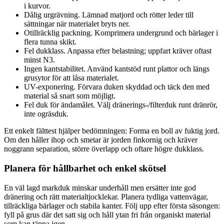
i kurvor.
Dålig urgrävning. Lämnad matjord och rötter leder till
sättningar när materialet bryts ner.
Otillräcklig packning. Komprimera undergrund och bärlager i
flera tunna skikt.
Fel dukklass. Anpassa efter belastning; uppfart kräver oftast
minst N3.
Ingen kantstabilitet. Använd kantstöd runt plattor och längs
grusytor för att låsa materialet.
UV-exponering. Förvara duken skyddad och täck den med
material så snart som möjligt.
Fel duk för ändamålet. Välj dränerings-/filterduk runt dränrör,
inte ogräsduk.
Ett enkelt fälttest hjälper bedömningen: Forma en boll av fuktig jord.
Om den håller ihop och smetar är jorden finkornig och kräver
noggrann separation, större överlapp och oftare högre dukklass.
Planera för hållbarhet och enkel skötsel
En väl lagd markduk minskar underhåll men ersätter inte god
dränering och rätt materialtjocklekar. Planera tydliga vattenvägar,
tillräckliga bärlager och stabila kanter. Följ upp efter första säsongen:
fyll på grus där det satt sig och håll ytan fri från organiskt material
som kan täppa igen.