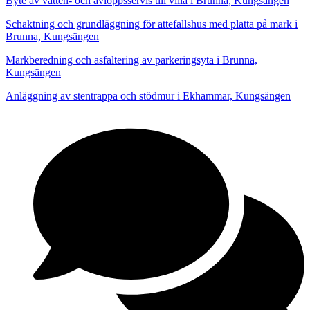
Byte av vatten- och avloppsservis till villa i Brunna, Kungsängen
Schaktning och grundläggning för attefallshus med platta på mark i
Brunna, Kungsängen
Markberedning och asfaltering av parkeringsyta i Brunna,
Kungsängen
Anläggning av stentrappa och stödmur i Ekhammar, Kungsängen