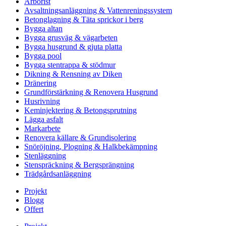
Arborist
Avsaltningsanläggning & Vattenreningssystem
Betonglagning & Täta sprickor i berg
Bygga altan
Bygga grusväg & vägarbeten
Bygga husgrund & gjuta platta
Bygga pool
Bygga stentrappa & stödmur
Dikning & Rensning av Diken
Dränering
Grundförstärkning & Renovera Husgrund
Husrivning
Keminjektering & Betongsprutning
Lägga asfalt
Markarbete
Renovera källare & Grundisolering
Snöröjning, Plogning & Halkbekämpning
Stenläggning
Stenspräckning & Bergsprängning
Trädgårdsanläggning
Projekt
Blogg
Offert