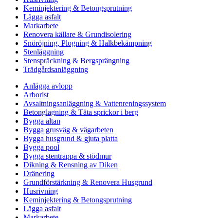
Keminjektering & Betongsprutning
Lägga asfalt
Markarbete
Renovera källare & Grundisolering
Snöröjning, Plogning & Halkbekämpning
Stenläggning
Stenspräckning & Bergsprängning
Trädgårdsanläggning
Anlägga avlopp
Arborist
Avsaltningsanläggning & Vattenreningssystem
Betonglagning & Täta sprickor i berg
Bygga altan
Bygga grusväg & vägarbeten
Bygga husgrund & gjuta platta
Bygga pool
Bygga stentrappa & stödmur
Dikning & Rensning av Diken
Dränering
Grundförstärkning & Renovera Husgrund
Husrivning
Keminjektering & Betongsprutning
Lägga asfalt
Markarbete