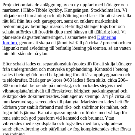
Projektet omfattade anläggning av en ny uppfart med bärlager och
marksten i Håbo-Tibble kyrkby, Kungsängen, Stockholms län. Vi
började med inmätning och höjdsättning med laser för att säkerställa
rätt fall från hus och garageport, samt en enklare markteknisk
bedömning av befintliga massor. Befintligt slitlager togs bort och
schakt utfördes till frostfritt djup med hänsyn till tjälfarlig jord. Vi
planerade dagvattenhanteringen, i samarbete med
Dränering
Jordbro
, genom att skapa ett jämnt tvärfall på cirka 2 procent och en
lågpunkt med avledning till befintlig lösning på tomten, så att vatten
inte blir stående på ytan.
Efter schakt lades en separationsduk (geotextil) för att skilja bärlager
från undergrunden och motverka uppblandning. Kantstöd i betong
sattes i betongbädd med bakgjutning för att låsa uppbyggnaden och
ta sidokrafter. Bärlager av kross 0/63 lades i flera skikt, cirka 200–
300 mm totalt beroende på underlag, och packades stegvis med
vibratorplatta/mini­vält till föreskriven bärighet; packningsgrad och
skikttjocklek dokumenterades. Sättlager av stenmjöl 2/4 på cirka 30
mm laseravdrags screedades till plan yta. Markstenen lades i ett för
körbara ytor stabilt förband med rikt- och snörlinor för rakhet, och
fogar hölls jämna. Kapat anpassningssten utfördes med våtkap för
rena snitt och god passform vid kantstöd och brunnar. Ytan
vibrerades med skyddsplatta och fogsattes med torr, välgraderad
sand; eftervibrering och påfyllnad av fog kompletterades efter första
användning.