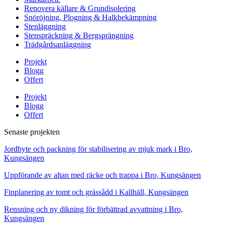
Renovera källare & Grundisolering
Snöröjning, Plogning & Halkbekämpning
Stenläggning
Stenspräckning & Bergsprängning
Trädgårdsanläggning
Projekt
Blogg
Offert
Projekt
Blogg
Offert
Senaste projekten
Jordbyte och packning för stabilisering av mjuk mark i Bro,
Kungsängen
Uppförande av altan med räcke och trappa i Bro, Kungsängen
Finplanering av tomt och grässådd i Kallhäll, Kungsängen
Rensning och ny dikning för förbättrad avvattning i Bro,
Kungsängen