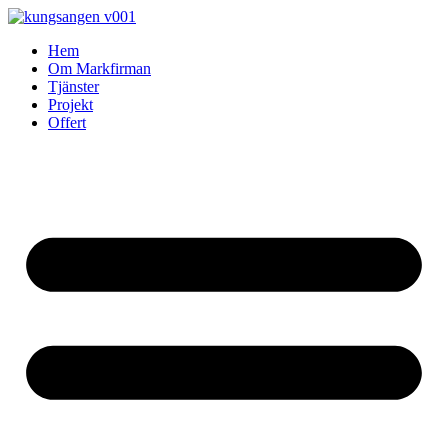
Skip
to
Hem
content
Om Markfirman
Tjänster
Projekt
Offert