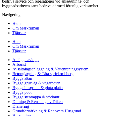
bedriva service och reparationer vid anläggnings- och
byggnadsarbeten samt bedriva därmed förenlig verksamhet
Navigering
Hem
Om Markfirman
Tjänster
Hem
Om Markfirman
Tjänster
Anlägga avlopp
Arborist
Avsaltningsanläggning & Vattenreningssystem
Betonglagning & Täta sprickor i berg
Bygga altan
Bygga grusväg & vägarbeten
Bygga husgrund & gjuta platta
Bygga pool
Bygga stentrappa & stödmur
Dikning & Rensning av Diken
Dränering
Grundförstärkning & Renovera Husgrund
Husrivning