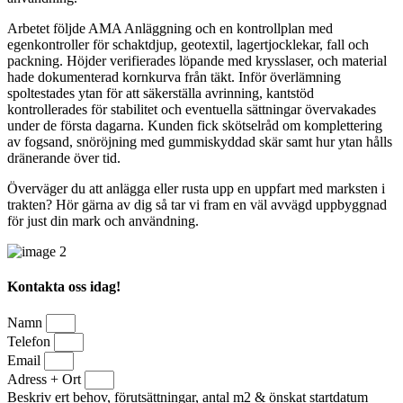
Arbetet följde AMA Anläggning och en kontrollplan med
egenkontroller för schaktdjup, geotextil, lagertjocklekar, fall och
packning. Höjder verifierades löpande med krysslaser, och material
hade dokumenterad kornkurva från täkt. Inför överlämning
spoltestades ytan för att säkerställa avrinning, kantstöd
kontrollerades för stabilitet och eventuella sättningar övervakades
under de första dagarna. Kunden fick skötselråd om komplettering
av fogsand, snöröjning med gummiskyddad skär samt hur ytan hålls
dränerande över tid.
Överväger du att anlägga eller rusta upp en uppfart med marksten i
trakten? Hör gärna av dig så tar vi fram en väl avvägd uppbyggnad
för just din mark och användning.
Kontakta oss idag!
Namn
Telefon
Email
Adress + Ort
Beskriv ert behov, förutsättningar, antal m2 & önskat startdatum