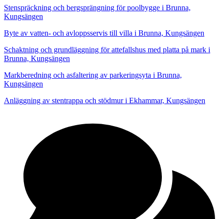
Stenspräckning och bergsprängning för poolbygge i Brunna,
Kungsängen
Byte av vatten- och avloppsservis till villa i Brunna, Kungsängen
Schaktning och grundläggning för attefallshus med platta på mark i
Brunna, Kungsängen
Markberedning och asfaltering av parkeringsyta i Brunna,
Kungsängen
Anläggning av stentrappa och stödmur i Ekhammar, Kungsängen