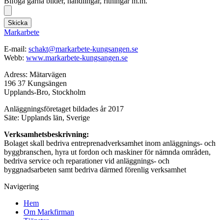
Bifoga gärna bilder, handlingar, ritningar m.m.
Skicka
Markarbete
E-mail:
schakt@markarbete-kungsangen.se
Webb:
www.markarbete-kungsangen.se
Adress: Mätarvägen
196 37 Kungsängen
Upplands-Bro, Stockholm
Anläggningsföretaget bildades år 2017
Säte: Upplands län, Sverige
Verksamhetsbeskrivning:
Bolaget skall bedriva entreprenadverksamhet inom anläggnings- och
byggbranschen, hyra ut fordon och maskiner för nämnda områden,
bedriva service och reparationer vid anläggnings- och
byggnadsarbeten samt bedriva därmed förenlig verksamhet
Navigering
Hem
Om Markfirman