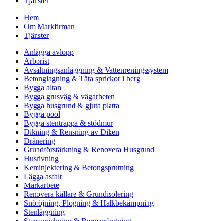
Tjänster
Hem
Om Markfirman
Tjänster
Anlägga avlopp
Arborist
Avsaltningsanläggning & Vattenreningssystem
Betonglagning & Täta sprickor i berg
Bygga altan
Bygga grusväg & vägarbeten
Bygga husgrund & gjuta platta
Bygga pool
Bygga stentrappa & stödmur
Dikning & Rensning av Diken
Dränering
Grundförstärkning & Renovera Husgrund
Husrivning
Keminjektering & Betongsprutning
Lägga asfalt
Markarbete
Renovera källare & Grundisolering
Snöröjning, Plogning & Halkbekämpning
Stenläggning
Stenspräckning & Bergsprängning