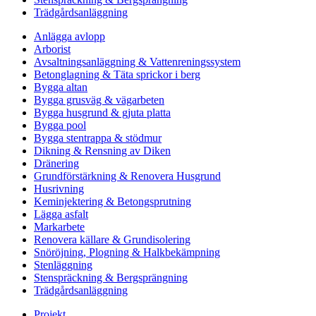
Trädgårdsanläggning
Anlägga avlopp
Arborist
Avsaltningsanläggning & Vattenreningssystem
Betonglagning & Täta sprickor i berg
Bygga altan
Bygga grusväg & vägarbeten
Bygga husgrund & gjuta platta
Bygga pool
Bygga stentrappa & stödmur
Dikning & Rensning av Diken
Dränering
Grundförstärkning & Renovera Husgrund
Husrivning
Keminjektering & Betongsprutning
Lägga asfalt
Markarbete
Renovera källare & Grundisolering
Snöröjning, Plogning & Halkbekämpning
Stenläggning
Stenspräckning & Bergsprängning
Trädgårdsanläggning
Projekt