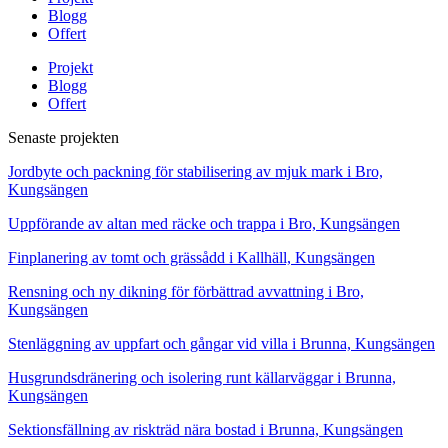
Blogg
Offert
Projekt
Blogg
Offert
Senaste projekten
Jordbyte och packning för stabilisering av mjuk mark i Bro,
Kungsängen
Uppförande av altan med räcke och trappa i Bro, Kungsängen
Finplanering av tomt och grässådd i Kallhäll, Kungsängen
Rensning och ny dikning för förbättrad avvattning i Bro,
Kungsängen
Stenläggning av uppfart och gångar vid villa i Brunna, Kungsängen
Husgrundsdränering och isolering runt källarväggar i Brunna,
Kungsängen
Sektionsfällning av riskträd nära bostad i Brunna, Kungsängen