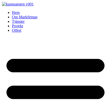
Skip
to
Hem
content
Om Markfirman
Tjänster
Projekt
Offert